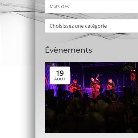
Choisissez une catégorie
Évènements
19
AOÛT