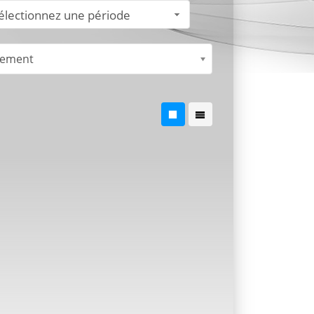
électionnez une période
nement